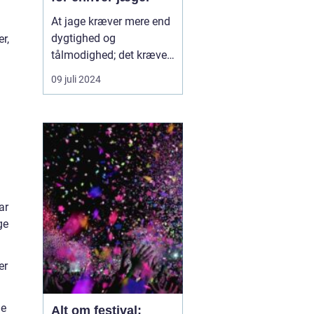
At jage kræver mere end
dygtighed og
r,
tålmodighed; det kræver
også det rette udstyr.
09 juli 2024
Jagtudstyr kan variere
betydeligt afhængigt af
jagttypen, terrænet og
jægerens personlige
præferencer. Fra den
grundl&...
ar
ge
er
ge
Alt om festival: