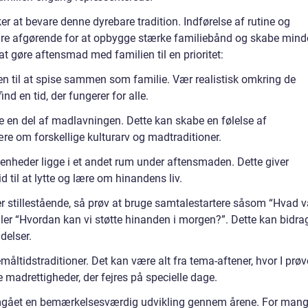
er at bevare denne dyrebare tradition. Indførelse af rutine og
være afgørende for at opbygge stærke familiebånd og skabe minde
l at gøre aftensmad med familien til en prioritet:
en til at spise sammen som familie. Vær realistisk omkring de
nd en tid, der fungerer for alle.
ære en del af madlavningen. Dette kan skabe en følelse af
re om forskellige kulturarv og madtraditioner.
e enheder ligge i et andet rum under aftensmaden. Dette giver
d til at lytte og lære om hinandens liv.
er stillestående, så prøv at bruge samtalestartere såsom “Hvad v
eller “Hvordan kan vi støtte hinanden i morgen?”. Dette kan bidra
delser.
måltidstraditioner. Det kan være alt fra tema-aftener, hvor I prøv
e madrettigheder, der fejres på specielle dage.
gået en bemærkelsesværdig udvikling gennem årene. For man