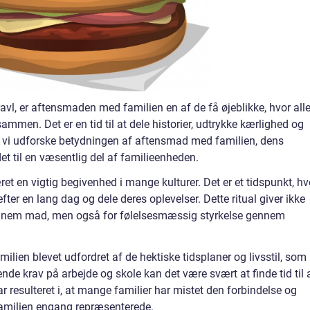
ravl, er aftensmaden med familien en af de få øjeblikke, hvor all
mmen. Det er en tid til at dele historier, udtrykke kærlighed og
il vi udforske betydningen af aftensmad med familien, dens
et til en væsentlig del af familieenheden.
t en vigtig begivenhed i mange kulturer. Det er et tidspunkt, hv
er en lang dag og dele deres oplevelser. Dette ritual giver ikke
gennem mad, men også for følelsesmæssig styrkelse gennem
lien blevet udfordret af de hektiske tidsplaner og livsstil, som
e krav på arbejde og skole kan det være svært at finde tid til 
 resulteret i, at mange familier har mistet den forbindelse og
milien engang repræsenterede.