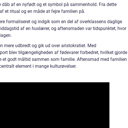
e dåb af en nyfødt og et symbol på sammenhold. Fra dette
f et ritual og en måde at fejre familien på.
e formaliseret og indgik som en del af overklassens daglige
middagstid af en huslærer, og aftensmaden var tidspunktet, hvor
dagen.
n mere udbredt og gik ud over aristokratiet. Med
port blev tilgængeligheden af fødevarer forbedret, hvilket gjorde
yde et godt måltid sammen som familie. Aftensmad med familien
 centralt element i mange kulturøvelser.