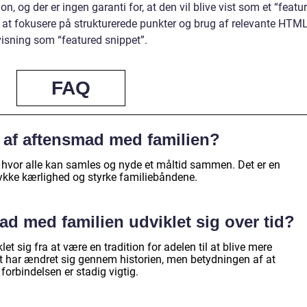
n, og der er ingen garanti for, at den vil blive vist som et “featu
é at fokusere på strukturerede punkter og brug af relevante HTML
visning som “featured snippet”.
FAQ
 af aftensmad med familien?
 hvor alle kan samles og nyde et måltid sammen. Det er en
trykke kærlighed og styrke familiebåndene.
d med familien udviklet sig over tid?
 sig fra at være en tradition for adelen til at blive mere
et har ændret sig gennem historien, men betydningen af at
orbindelsen er stadig vigtig.