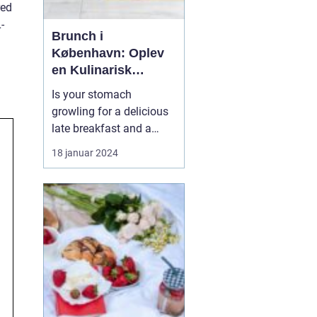
red
-
Brunch i
København: Oplev
en Kulinarisk
Eventyrrejse
Is your stomach
growling for a delicious
late breakfast and a
hearty lunch combined?
18 januar 2024
Look no further than
"brunch kbh" the perfect
dining experience that
offers a diverse menu,
vibrant atmosphere, and
a chance to indulge in
the culinary scene of
Cop...