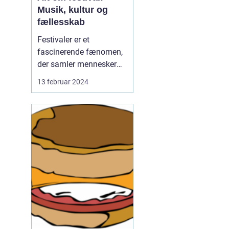
Musik, kultur og
fællesskab
Festivaler er et
fascinerende fænomen,
der samler mennesker
fra alle verdens hjørner i
13 februar 2024
en fælles fejring af
musik, kunst, kultur og
fællesskab. Uanset om
det er en lokal
gadefestival eller en stor
international
musikbegivenhed, er
festivaler en unik ...