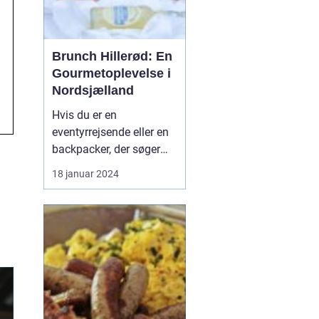
Brunch Hillerød: En
Gourmetoplevelse i
Nordsjælland
Hvis du er en
eventyrrejsende eller en
backpacker, der søger
efter en uforglemmelig
18 januar 2024
gastronomisk oplevelse i
Nordsjælland, så er
brunch i Hillerød et must-
try. Denne artikel vil
introducere dig til
brunchkulturen i Hillerød
og give dig al den
informa...