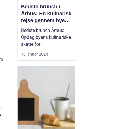
Bedste brunch i
Århus: En kulinarisk
rejse gennem byens
smagfulde
Bedste brunch Århus:
morgenmåltider for
Opdag byens kulinariske
eventyrrejsende og
skatte for
backpackere
eventyrrejsende og
18 januar 2024
backpackere Indledning:
re
Århus er en by, der byder
på mange fantastiske
oplevelser, herunder en
blomstrende madscene.
e
En af de mest populære
gastronomiske
tendenser i byen er ...
n
s