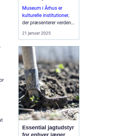
Museum i Århus er
kulturelle institutioner
,
der præsenterer verden
af fortid, kunst, natur og
21 januar 2025
videnskab for et bredt
publikum. I dag er
e
museer meget mere end
blot ru...
or
at
Essential jagtudstyr
for enhver jæger