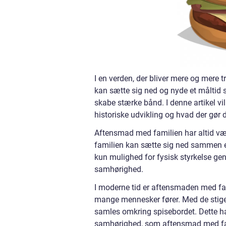
I en verden, der bliver mere og mere t
kan sætte sig ned og nyde et måltid sa
skabe stærke bånd. I denne artikel v
historiske udvikling og hvad der gør d
Aftensmad med familien har altid være
familien kan sætte sig ned sammen eft
kun mulighed for fysisk styrkelse 
samhørighed.
I moderne tid er aftensmaden med fami
mange mennesker fører. Med de stigend
samles omkring spisebordet. Dette har
samhørighed, som aftensmad med fa