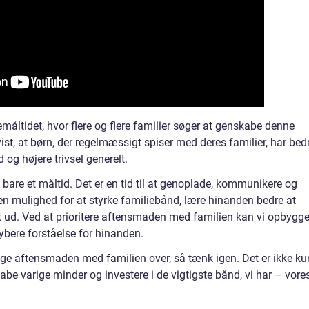
emåltidet, hvor flere og flere familier søger at genskabe denne
ist, at børn, der regelmæssigt spiser med deres familier, har bed
og højere trivsel generelt.
are et måltid. Det er en tid til at genoplade, kommunikere og
 en mulighed for at styrke familiebånd, lære hinanden bedre at
et ud. Ved at prioritere aftensmaden med familien kan vi opbygg
bere forståelse for hinanden.
ge aftensmaden med familien over, så tænk igen. Det er ikke ku
kabe varige minder og investere i de vigtigste bånd, vi har – vore