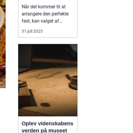
Når det kommer til at
arrangere den perfekte
fest, kan valget af
festudlejning være en
31 juli 2025
afgørende faktor for
succes. Fra magiske
børnefødselsdage til
uforglemmelige
firmaarrangementer har
festudlejning hurtigt
udviklet...
Oplev videnskabens
verden på museet