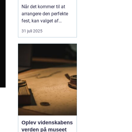
Når det kommer til at
arrangere den perfekte
fest, kan valget af
festudlejning være en
31 juli 2025
afgørende faktor for
succes. Fra magiske
børnefødselsdage til
uforglemmelige
firmaarrangementer har
festudlejning hurtigt
udviklet...
Oplev videnskabens
verden på museet