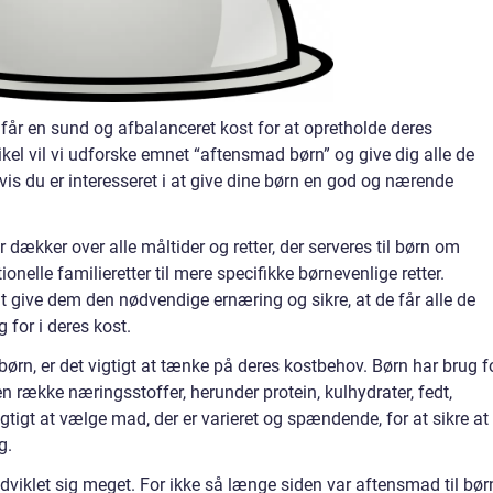
n får en sund og afbalanceret kost for at opretholde deres
kel vil vi udforske emnet “aftensmad børn” og give dig alle de
hvis du er interesseret i at give dine børn en god og nærende
r dækker over alle måltider og retter, der serveres til børn om
ionelle familieretter til mere specifikke børnevenlige retter.
t give dem den nødvendige ernæring og sikre, at de får alle de
 for i deres kost.
børn, er det vigtigt at tænke på deres kostbehov. Børn har brug f
n række næringsstoffer, herunder protein, kulhydrater, fedt,
gtigt at vælge mad, der er varieret og spændende, for at sikre at
g.
udviklet sig meget. For ikke så længe siden var aftensmad til bør