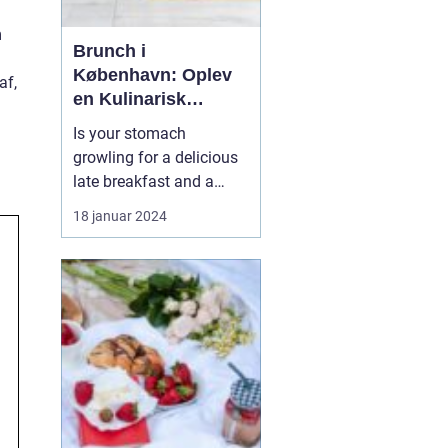
m
Brunch i
København: Oplev
af,
en Kulinarisk
Eventyrrejse
Is your stomach
growling for a delicious
late breakfast and a
hearty lunch combined?
18 januar 2024
Look no further than
"brunch kbh" the perfect
dining experience that
offers a diverse menu,
vibrant atmosphere, and
a chance to indulge in
the culinary scene of
Cop...