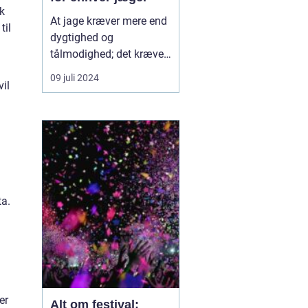
sk
At jage kræver mere end
til
dygtighed og
tålmodighed; det kræver
også det rette udstyr.
09 juli 2024
il
Jagtudstyr kan variere
betydeligt afhængigt af
jagttypen, terrænet og
jægerens personlige
præferencer. Fra den
grundl&...
ta.
er
Alt om festival: