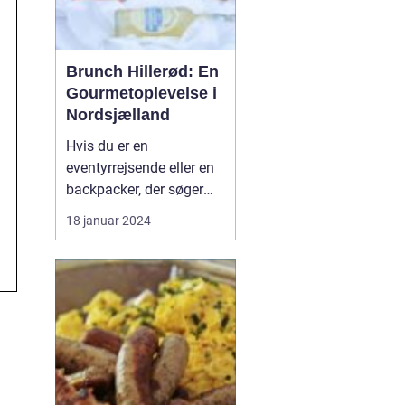
Brunch Hillerød: En
Gourmetoplevelse i
Nordsjælland
Hvis du er en
eventyrrejsende eller en
backpacker, der søger
efter en uforglemmelig
18 januar 2024
gastronomisk oplevelse i
Nordsjælland, så er
brunch i Hillerød et must-
try. Denne artikel vil
introducere dig til
brunchkulturen i Hillerød
og give dig al den
informa...