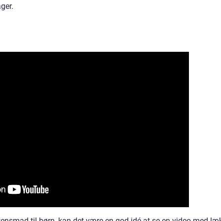
ager.
 aftensmad til børn, kan det være en god idé at se en video med læ