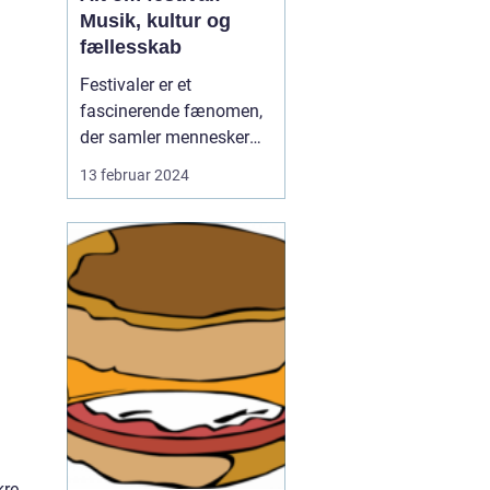
Musik, kultur og
fællesskab
Festivaler er et
fascinerende fænomen,
der samler mennesker
fra alle verdens hjørner i
13 februar 2024
en fælles fejring af
musik, kunst, kultur og
fællesskab. Uanset om
det er en lokal
gadefestival eller en stor
international
musikbegivenhed, er
festivaler en unik ...
kre