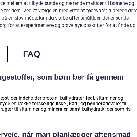
alance mellem at tilbyde sunde og nærende måltider til børnene og
 for dem. Ved at vælge en bred vifte af fødevarer, tilberede de
å en sjov måde, kan du skabe aftensmåltider, der er sunde,
rg for at eksperimentere og prøve nye opskrifter for at finde ud 
FAQ
ngsstoffer, som børn bør få gennem
ost, der indeholder protein, kulhydrater, fedt, vitaminer og
byde en række forskellige fiske-, kød-, og bønnefødevarer til
frugter til vitaminer og mineraler, samt kulhydratkilder som ris,
verveje, når man planlægger aftensmad