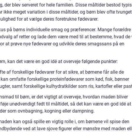
g, der blev serveret for hele familien. Disse måltider bestod typi
r ikke meget variation i disse måltider, og børn blev ofte tvunget 
mulighed for at vælge deres foretrukne fødevarer.
okus på børns individuelle smag og præferencer. Mange forældre
udvalg af retter og lade dem være med til at bestemme, hvad de v
for at prøve nye fødevarer og udvikle deres smagssans på en
n, kan det være en god idé at overveje følgende punkter:
fte af forskellige fødevarer for at sikre, at børnene får alle de
e kan omfatte forskellige proteinfødevarer som kød, fisk, bønner
ugter, samt forskellige kulhydratkilder som ris, kartofler eller pas
nsmad til børn, er det vigtigt at overveje, hvordan maden bliver
lføje unødvendigt fedt til måltidet, så det kan være en god idé at
der som ovnbagning, kogning eller dampning.
den kan også spille en vigtig rolle i, om børnene vil spise den
indbydende ved at lave sjove figurer eller mønstre med maden ell