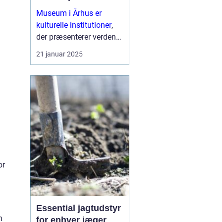
Museum i Århus er
kulturelle institutioner
,
der præsenterer verden
af fortid, kunst, natur og
21 januar 2025
videnskab for et bredt
publikum. I dag er
museer meget mere end
blot ru...
or
Essential jagtudstyr
n
for enhver jæger