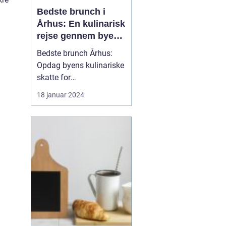
Bedste brunch i
Århus: En kulinarisk
rejse gennem byens
smagfulde
Bedste brunch Århus:
morgenmåltider for
Opdag byens kulinariske
eventyrrejsende og
skatte for
backpackere
eventyrrejsende og
18 januar 2024
backpackere Indledning:
Århus er en by, der byder
på mange fantastiske
oplevelser, herunder en
blomstrende madscene.
En af de mest populære
gastronomiske
tendenser i byen er ...