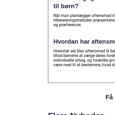
til børn?
Når man planlægger aftensmad til b
tilberedningsmetoder, præsentatio
og præferencer.
Hvordan har aftensmad
Historisk set blev aftensmad til bø
tillod børnene at vælge deres fore
individuelle smag, og forældre giv
være med til at bestemme, hvad de
Få 