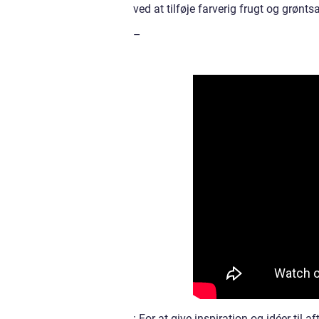
ved at tilføje farverig frugt og grønts
–
: For at give inspiration og idéer til