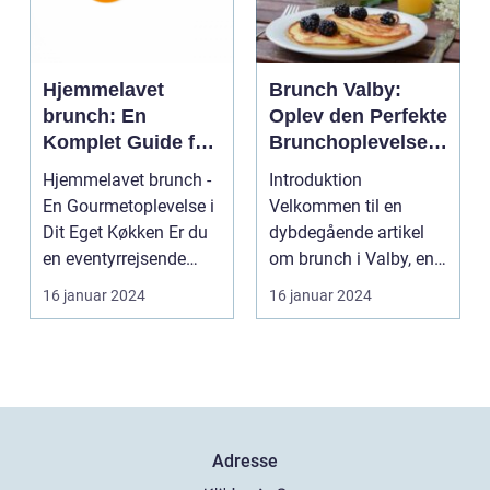
Hjemmelavet
Brunch Valby:
brunch: En
Oplev den Perfekte
Komplet Guide for
Brunchoplevelse i
Eventyrrejsende
Vesterbro
Hjemmelavet brunch -
Introduktion
og Backpackere
En Gourmetoplevelse i
Velkommen til en
Dit Eget Køkken Er du
dybdegående artikel
en eventyrrejsende
om brunch i Valby, en
eller en backpa...
populær og trendy
16 januar 2024
16 januar 2024
bydel i Kø...
Adresse