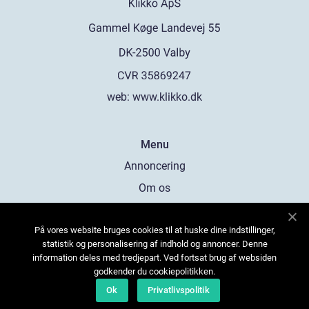
web:
www.klikko.dk
Menu
Annoncering
Om os
Cookies
På vores website bruges cookies til at huske dine indstillinger,
Kontakt os
statistik og personalisering af indhold og annoncer. Denne
Sitemap
information deles med tredjepart. Ved fortsat brug af websiden
godkender du cookiepolitikken.
Ok
Privatlivspolitik