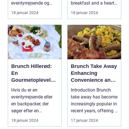
for
eventyrrejsende og
breakfast and a hearty
eventyrrejsende
backpackere
lunch combined? Look
18 januar 2024
18 januar 2024
og backpackere
Indledning: ...
no further...
Brunch Hillerød:
Brunch Take Away
En
Enhancing
Gourmetoplevelse
Convenience and
i Nordsjælland
Exploring Culinary
Hvis du er en
Introduction Brunch
Experiences
eventyrrejsende eller
take away has become
en backpacker, der
increasingly popular in
søger efter en
recent years, offering a
uforglemmelig
convenien...
18 januar 2024
17 januar 2024
gastronomisk opl...