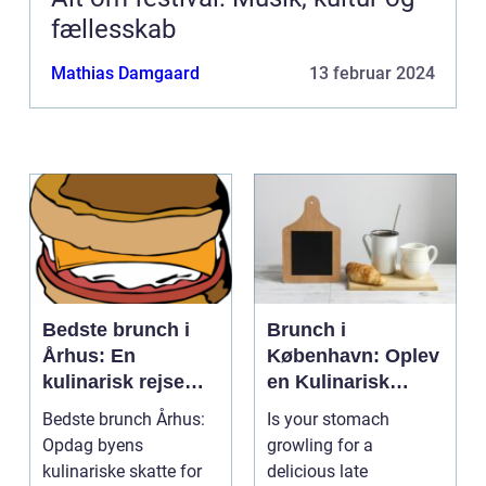
fællesskab
Mathias Damgaard
13 februar 2024
Bedste brunch i
Brunch i
Århus: En
København: Oplev
kulinarisk rejse
en Kulinarisk
gennem byens
Eventyrrejse
Bedste brunch Århus:
Is your stomach
smagfulde
Opdag byens
growling for a
morgenmåltider
kulinariske skatte for
delicious late