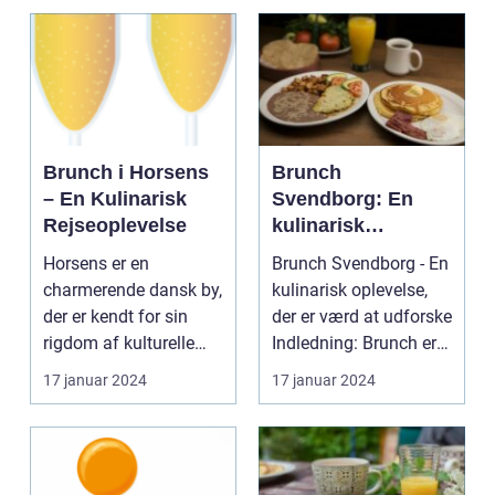
Brunch i Horsens
Brunch
– En Kulinarisk
Svendborg: En
Rejseoplevelse
kulinarisk
oplevelse for
Horsens er en
Brunch Svendborg - En
eventyrrejsende
charmerende dansk by,
kulinarisk oplevelse,
og backpackere
der er kendt for sin
der er værd at udforske
rigdom af kulturelle
Indledning: Brunch er
tilbud og naturskønne
en populæ...
17 januar 2024
17 januar 2024
...