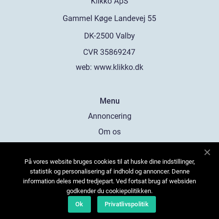
web:
www.klikko.dk
Menu
Annoncering
Om os
Cookies
På vores website bruges cookies til at huske dine indstillinger,
Kontakt os
statistik og personalisering af indhold og annoncer. Denne
Sitemap
information deles med tredjepart. Ved fortsat brug af websiden
godkender du cookiepolitikken.
Ok
Privatlivspolitik