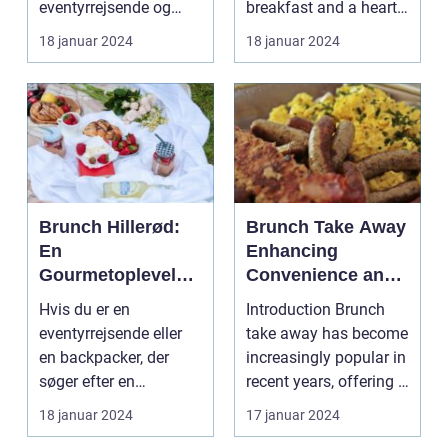
eventyrrejsende og
breakfast and a hearty
eventyrrejsende
backpackere
lunch combined? Look
18 januar 2024
18 januar 2024
og backpackere
Indledning: ...
no further...
Brunch Hillerød:
Brunch Take Away
En
Enhancing
Gourmetoplevelse
Convenience and
i Nordsjælland
Exploring Culinary
Hvis du er en
Introduction Brunch
Experiences
eventyrrejsende eller
take away has become
en backpacker, der
increasingly popular in
søger efter en
recent years, offering a
uforglemmelig
convenien...
18 januar 2024
17 januar 2024
gastronomisk opl...