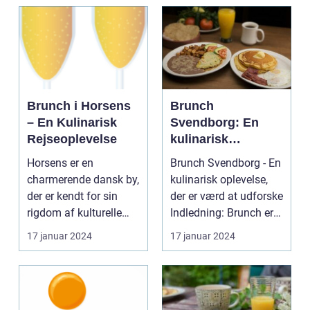
Brunch i Horsens
Brunch
– En Kulinarisk
Svendborg: En
Rejseoplevelse
kulinarisk
oplevelse for
Horsens er en
Brunch Svendborg - En
eventyrrejsende
charmerende dansk by,
kulinarisk oplevelse,
og backpackere
der er kendt for sin
der er værd at udforske
rigdom af kulturelle
Indledning: Brunch er
tilbud og naturskønne
en populæ...
17 januar 2024
17 januar 2024
...