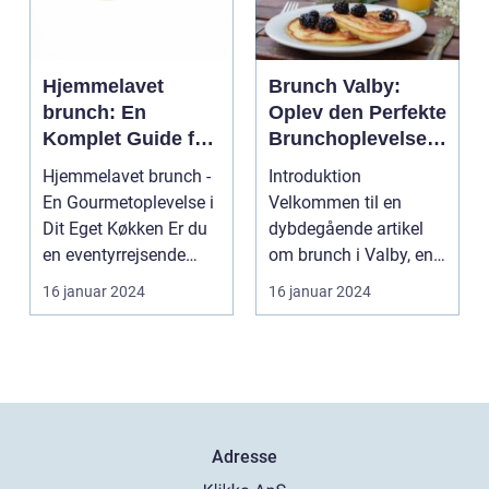
Hjemmelavet
Brunch Valby:
brunch: En
Oplev den Perfekte
Komplet Guide for
Brunchoplevelse i
Eventyrrejsende
Vesterbro
Hjemmelavet brunch -
Introduktion
og Backpackere
En Gourmetoplevelse i
Velkommen til en
Dit Eget Køkken Er du
dybdegående artikel
en eventyrrejsende
om brunch i Valby, en
eller en backpa...
populær og trendy
16 januar 2024
16 januar 2024
bydel i Kø...
Adresse