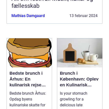
fællesskab
Mathias Damgaard
13 februar 2024
Bedste brunch i
Brunch i
Århus: En
København: Oplev
kulinarisk rejse
en Kulinarisk
gennem byens
Eventyrrejse
Bedste brunch Århus:
Is your stomach
smagfulde
Opdag byens
growling for a
morgenmåltider
kulinariske skatte for
delicious late
for