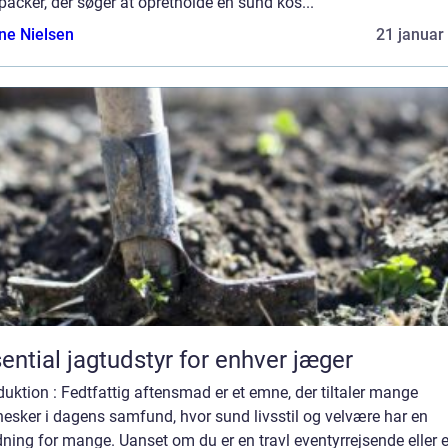
acker, der søger at opretholde en sund kos...
ine Nielsen
21 januar
ential jagtudstyr for enhver jæger
duktion : Fedtfattig aftensmad er et emne, der tiltaler mange
esker i dagens samfund, hvor sund livsstil og velvære har en
ning for mange. Uanset om du er en travl eventyrrejsende eller 