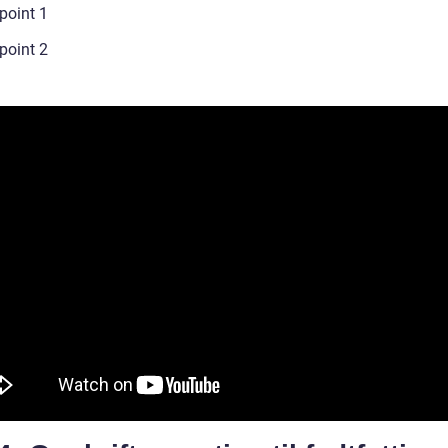
point 1
point 2