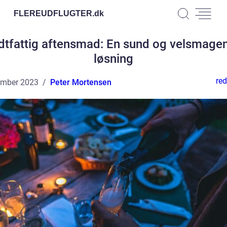
FLEREUDFLUGTER.
dk
dtfattig aftensmad: En sund og velsmage
løsning
red
ember 2023
Peter Mortensen