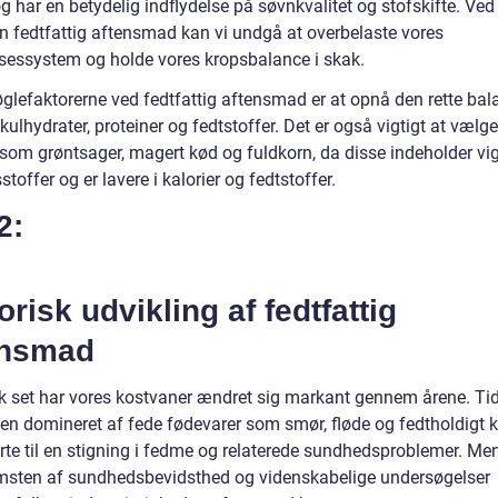
 har en betydelig indflydelse på søvnkvalitet og stofskifte. Ved
n fedtfattig aftensmad kan vi undgå at overbelaste vores
lsessystem og holde vores kropsbalance i skak.
øglefaktorerne ved fedtfattig aftensmad er at opnå den rette bal
ulhydrater, proteiner og fedtstoffer. Det er også vigtigt at vælge
 som grøntsager, magert kød og fuldkorn, da disse indeholder vig
toffer og er lavere i kalorier og fedtstoffer.
2:
orisk udvikling af fedtfattig
ensmad
sk set har vores kostvaner ændret sig markant gennem årene. Tid
ten domineret af fede fødevarer som smør, fløde og fedtholdigt 
ørte til en stigning i fedme og relaterede sundhedsproblemer. M
sten af sundhedsbevidsthed og videnskabelige undersøgelser