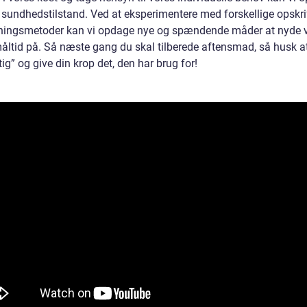
 sundhedstilstand. Ved at eksperimentere med forskellige opskri
dningsmetoder kan vi opdage nye og spændende måder at nyde 
åltid på. Så næste gang du skal tilberede aftensmad, så husk a
tig” og give din krop det, den har brug for!