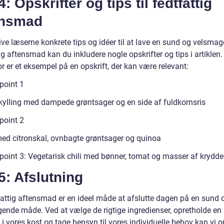
4: Opskrifter og tips til fedtfattig
ensmad
ive læserne konkrete tips og idéer til at lave en sund og velsma
ig aftensmad kan du inkludere nogle opskrifter og tips i artiklen.
 er et eksempel på en opskrift, der kan være relevant:
point 1
t kylling med dampede grøntsager og en side af fuldkornsris
point 2
med citronskal, ovnbagte grøntsager og quinoa
point 3: Vegetarisk chili med bønner, tomat og masser af krydder
5: Afslutning
fattig aftensmad er en ideel måde at afslutte dagen på en sund 
ende måde. Ved at vælge de rigtige ingredienser, opretholde en
i vores kost og tage hensyn til vores individuelle behov kan vi 