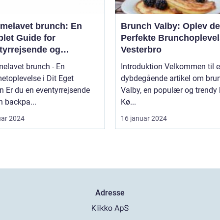
melavet brunch: En
Brunch Valby: Oplev d
let Guide for
Perfekte Brunchoplevel
tyrrejsende og
Vesterbro
packere
elavet brunch - En
Introduktion Velkommen til 
toplevelse i Dit Eget
dybdegående artikel om brun
ejsende
Valby, en populær og trendy 
en backpa...
Kø...
uar 2024
16 januar 2024
Adresse