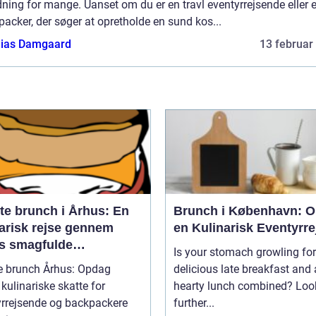
ning for mange. Uanset om du er en travl eventyrrejsende eller 
acker, der søger at opretholde en sund kos...
ias Damgaard
13 februar
te brunch i Århus: En
Brunch i København: O
narisk rejse gennem
en Kulinarisk Eventyrre
s smagfulde
Is your stomach growling for
enmåltider for
e brunch Århus: Opdag
delicious late breakfast and 
tyrrejsende og
kulinariske skatte for
hearty lunch combined? Loo
packere
yrrejsende og backpackere
further...