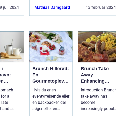
9 juli 2024
Mathias Damgaard
13 februar 2024
 i
Brunch Hillerød:
Brunch Take
havn:
En
Away
en
Gourmetoplevel
Enhancing
isk
se i
Convenience
stomach
Hvis du er en
Introduction Brunch
rrejse
Nordsjælland
and Exploring
 for a
eventyrrejsende eller
take away has
Culinary
 late
en backpacker, der
become
Experiences
t and a
søger efter en
increasingly popula
unch
uforglemmelig
in recent years,