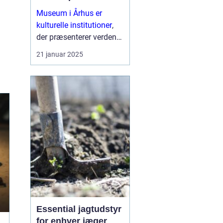
Museum i Århus er
kulturelle institutioner
,
der præsenterer verden
af fortid, kunst, natur og
21 januar 2025
videnskab for et bredt
publikum. I dag er
museer meget mere end
blot ru...
Essential jagtudstyr
for enhver jæger