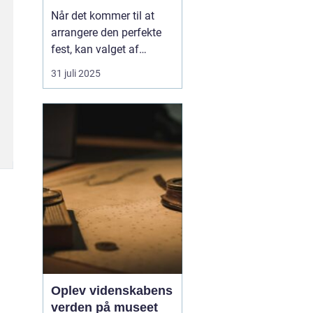
Når det kommer til at
arrangere den perfekte
fest, kan valget af
festudlejning være en
31 juli 2025
afgørende faktor for
succes. Fra magiske
børnefødselsdage til
uforglemmelige
firmaarrangementer har
festudlejning hurtigt
udviklet...
Oplev videnskabens
verden på museet