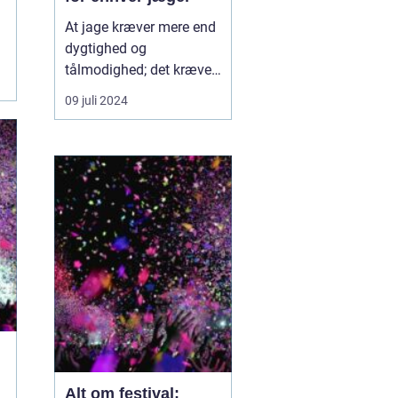
At jage kræver mere end
dygtighed og
tålmodighed; det kræver
også det rette udstyr.
09 juli 2024
Jagtudstyr kan variere
betydeligt afhængigt af
jagttypen, terrænet og
jægerens personlige
præferencer. Fra den
grundl&...
Alt om festival: