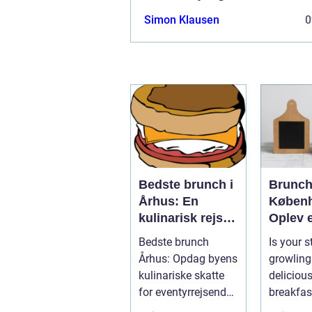
Simon Klausen
0
Bedste brunch i
Brunch
Århus: En
Køben
kulinarisk rejse
Oplev 
gennem byens
Kulinar
Bedste brunch
Is your 
smagfulde
Eventy
Århus: Opdag byens
growling
morgenmåltider
kulinariske skatte
delicious
for
for eventyrrejsende
breakfas
eventyrrejsende
og backpackere
hearty l