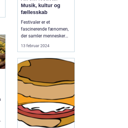
Musik, kultur og
fællesskab
Festivaler er et
fascinerende fænomen,
der samler mennesker
fra alle verdens hjørner i
13 februar 2024
en fælles fejring af
musik, kunst, kultur og
fællesskab. Uanset om
det er en lokal
gadefestival eller en stor
international
musikbegivenhed, er
festivaler en unik ...
r