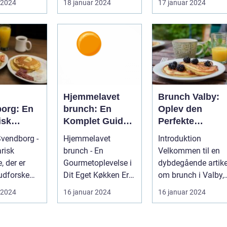
 2024
18 januar 2024
17 januar 2024
d? Look no
gastronomisk opl...
offering a
convenien...
h
Hjemmelavet
Brunch Valby:
org: En
brunch: En
Oplev den
isk
Komplet Guide
Perfekte
se for
for
Brunchoplevels
vendborg -
Hjemmelavet
Introduktion
rrejsende
Eventyrrejsende
e i Vesterbro
arisk
brunch - En
Velkommen til en
kpackere
og Backpackere
, der er
Gourmetoplevelse i
dybdegående artike
udforske
Dit Eget Køkken Er
om brunch i Valby,
ng: Brunch
du en
en populær og
 2024
16 januar 2024
16 januar 2024
pulæ...
eventyrrejsende eller
trendy bydel i Kø...
en backpa...