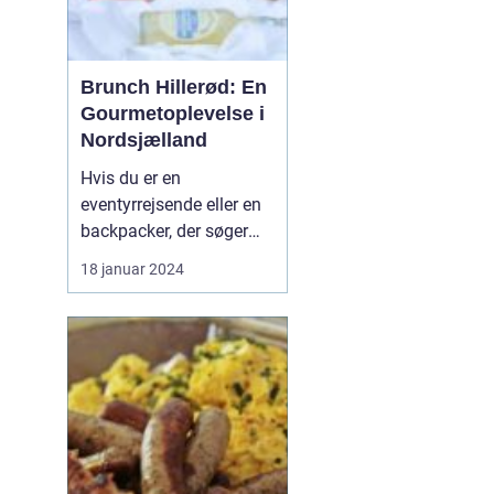
Brunch Hillerød: En
Gourmetoplevelse i
Nordsjælland
Hvis du er en
eventyrrejsende eller en
backpacker, der søger
efter en uforglemmelig
18 januar 2024
gastronomisk oplevelse i
Nordsjælland, så er
brunch i Hillerød et must-
try. Denne artikel vil
introducere dig til
brunchkulturen i Hillerød
og give dig al den
informa...