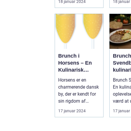
18 januar 2024
18 januar
og backpackere
Indledning: ...
combine
further...
Brunch i
Brunc
Horsens – En
Svendb
Kulinarisk
kulinar
Rejseoplevelse
oplevel
Horsens er en
Brunch S
eventy
charmerende dansk
En kulin
og bac
by, der er kendt for
oplevelse
sin rigdom af
værd at 
kulturelle tilbud og
Indledni
17 januar 2024
17 januar
naturskønne ...
er en po