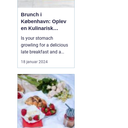
Brunch i
København: Oplev
en Kulinarisk
Eventyrrejse
Is your stomach
growling for a delicious
late breakfast and a
hearty lunch combined?
18 januar 2024
Look no further than
"brunch kbh" the perfect
dining experience that
offers a diverse menu,
vibrant atmosphere, and
a chance to indulge in
the culinary scene of
Cop...