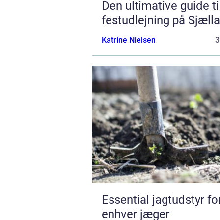
Den ultimative guide ti
festudlejning på Sjæll
Katrine Nielsen
3
Essential jagtudstyr fo
enhver jæger