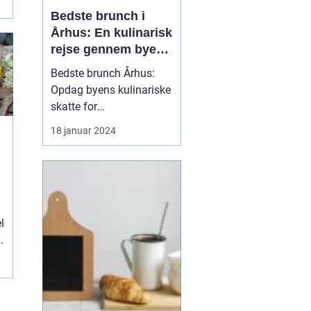
Bedste brunch i
Århus: En kulinarisk
rejse gennem byens
smagfulde
Bedste brunch Århus:
morgenmåltider for
Opdag byens kulinariske
eventyrrejsende og
skatte for
backpackere
eventyrrejsende og
18 januar 2024
backpackere Indledning:
Århus er en by, der byder
på mange fantastiske
oplevelser, herunder en
blomstrende madscene.
l
En af de mest populære
gastronomiske
tendenser i byen er ...