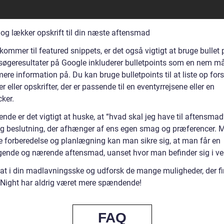
og lækker opskrift til din næste aftensmad
kommer til featured snippets, er det også vigtigt at bruge bullet 
øgeresultater på Google inkluderer bulletpoints som en nem m
e information på. Du kan bruge bulletpoints til at liste op fors
r eller opskrifter, der er passende til en eventyrrejsene eller en
ker.
 ende er det vigtigt at huske, at “hvad skal jeg have til aftensmad
ig beslutning, der afhænger af ens egen smag og præferencer.
te forberedelse og planlægning kan man sikre sig, at man får en
ende og nærende aftensmad, uanset hvor man befinder sig i ve
fat i din madlavningsske og udforsk de mange muligheder, der f
 Night har aldrig været mere spændende!
FAQ