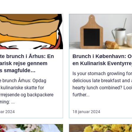
te brunch i Århus: En
Brunch i København: O
narisk rejse gennem
en Kulinarisk Eventyrre
s smagfulde
Is your stomach growling for
enmåltider for
e brunch Århus: Opdag
delicious late breakfast and 
tyrrejsende og
kulinariske skatte for
hearty lunch combined? Loo
packere
yrrejsende og backpackere
further...
ing: ...
uar 2024
18 januar 2024