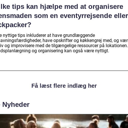
lke tips kan hjælpe med at organisere
tensmaden som en eventyrrejsende eller
ckpacker?
e nyttige tips inkluderer at have grundlæggende
avningsfærdigheder, have opskrifter og køkkengrej med, og vær
tiv og improvisere med de tilgængelige ressourcer på lokationen.
idsplanlægning og organisering kan også være nyttigt.
Få læst flere indlæg her
e Nyheder