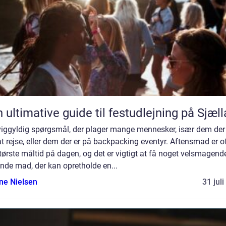
 ultimative guide til festudlejning på Sjæl
viggyldig spørgsmål, der plager mange mennesker, især dem der
t rejse, eller dem der er på backpacking eventyr. Aftensmad er o
tørste måltid på dagen, og det er vigtigt at få noget velsmagend
nde mad, der kan opretholde en...
ine Nielsen
31 jul