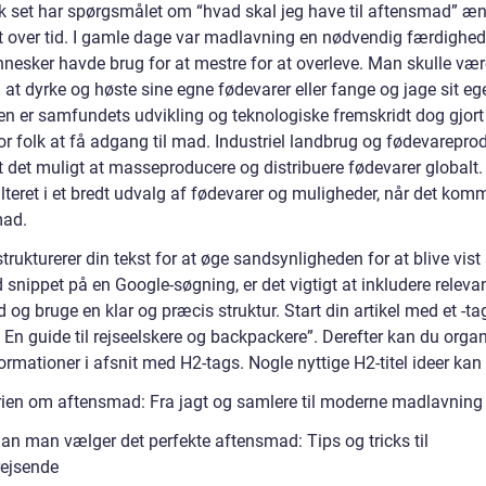
sk set har spørgsmålet om “hvad skal jeg have til aftensmad” æn
 over tid. I gamle dage var madlavning en nødvendig færdighe
nnesker havde brug for at mestre for at overleve. Man skulle vær
l at dyrke og høste sine egne fødevarer eller fange og jage sit eg
en er samfundets udvikling og teknologiske fremskridt dog gjort
for folk at få adgang til mad. Industriel landbrug og fødevarepro
t det muligt at masseproducere og distribuere fødevarer globalt.
lteret i et bredt udvalg af fødevarer og muligheder, når det komme
mad.
trukturerer din tekst for at øge sandsynligheden for at blive vis
 snippet på en Google-søgning, er det vigtigt at inkludere releva
 og bruge en klar og præcis struktur. Start din artikel med et -t
? En guide til rejseelskere og backpackere”. Derefter kan du orga
ormationer i afsnit med H2-tags. Nogle nyttige H2-titel ideer kan
rien om aftensmad: Fra jagt og samlere til moderne madlavning
an man vælger det perfekte aftensmad: Tips og tricks til
rejsende