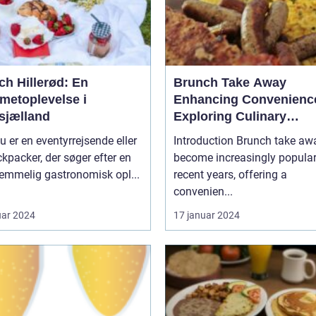
ch Hillerød: En
Brunch Take Away
metoplevelse i
Enhancing Convenienc
sjælland
Exploring Culinary
Experiences
u er en eventyrrejsende eller
Introduction Brunch take away has
kpacker, der søger efter en
become increasingly popular
emmelig gastronomisk opl...
recent years, offering a
convenien...
uar 2024
17 januar 2024