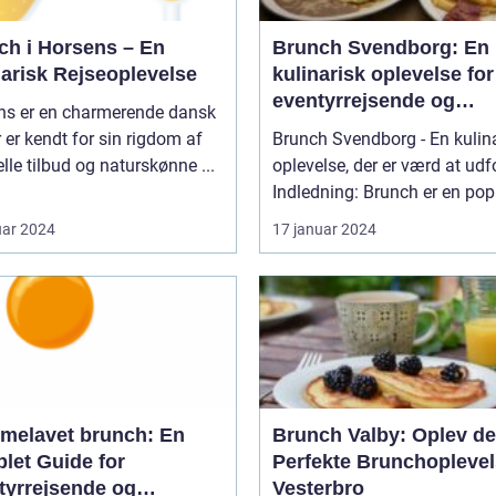
ch i Horsens – En
Brunch Svendborg: En
narisk Rejseoplevelse
kulinarisk oplevelse for
eventyrrejsende og
ns er en charmerende dansk
backpackere
r er kendt for sin rigdom af
Brunch Svendborg - En kulin
elle tilbud og naturskønne ...
oplevelse, der er værd at udf
Indledning: Brunch er en pop
uar 2024
17 januar 2024
melavet brunch: En
Brunch Valby: Oplev d
let Guide for
Perfekte Brunchoplevel
tyrrejsende og
Vesterbro