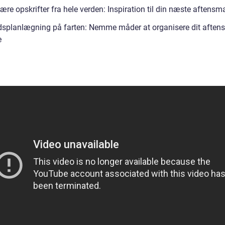
re opskrifter fra hele verden: Inspiration til din næste aftensm
dsplanlægning på farten: Nemme måder at organisere dit afte
e