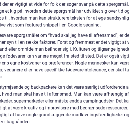
 der er vigtigt at vide for folk der søger svar på dette spørgsmål. 
e et kig på, hvordan dette spørgsmål har udviklet sig over tid o
ips til, hvordan man kan strukturere teksten for at øge sandsynl
live vist som featured snippet i en Google søgning.
esvare spørgsmålet om “hvad skal jeg have til aftensmad”, er det
hensyn til en række faktorer. Først og fremmest er det vigtigt at v
land eller område man befinder sig i. Kulturen og tilgængelighed
ige fødevarer kan variere meget fra sted til sted. Det er også vigti
e ens egne kostvaner og præferencer. Nogle mennesker kan vær
r, veganere eller have specifikke fødevareintolerance, der skal t
r.
ntyrrejsende og backpackere kan det være særligt udfordrende a
e, hvad man skal have til aftensmad. Man kan være afhængig af
eder, supermarkeder eller måske endda campingudstyr. Det k
igt at være kreativ og improvisere med begrænsede ressourcer.
vigtigt at have nogle grundlæggende madlavningsfærdigheder og
ter i baghånden.