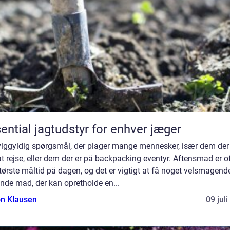
ential jagtudstyr for enhver jæger
viggyldig spørgsmål, der plager mange mennesker, især dem der
t rejse, eller dem der er på backpacking eventyr. Aftensmad er o
tørste måltid på dagen, og det er vigtigt at få noget velsmagend
nde mad, der kan opretholde en...
n Klausen
09 jul