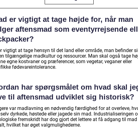
d er vigtigt at tage højde for, når man
lger aftensmad som eventyrrejsende ell
ckpacker?
r vigtigt at tage hensyn til det land eller område, man befinder sig
en tilgængelige madkultur og ressourcer. Man skal også tage hø
sine egne kostvaner og præferencer, som vegetar, veganer eller
ifikke fødevareintolerance.
ordan har spørgsmålet om hvad skal je
e til aftensmad udviklet sig historisk?
igere var madlavning en nødvendig færdighed for at overleve, hv
selv dyrkede, høstede eller jagede sin mad. Industrialiseringen 
logiske fremskridt har dog gjort det lettere at få adgang til mad
lt, hvilket har øget valgmulighederne.