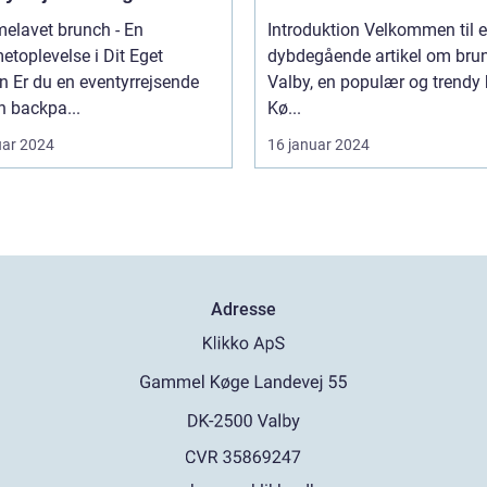
packere
elavet brunch - En
Introduktion Velkommen til 
toplevelse i Dit Eget
dybdegående artikel om brun
ejsende
Valby, en populær og trendy 
en backpa...
Kø...
uar 2024
16 januar 2024
Adresse