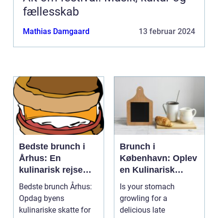
fællesskab
Mathias Damgaard
13 februar 2024
Bedste brunch i
Brunch i
Århus: En
København: Oplev
kulinarisk rejse
en Kulinarisk
gennem byens
Eventyrrejse
Bedste brunch Århus:
Is your stomach
smagfulde
Opdag byens
growling for a
morgenmåltider
kulinariske skatte for
delicious late
for