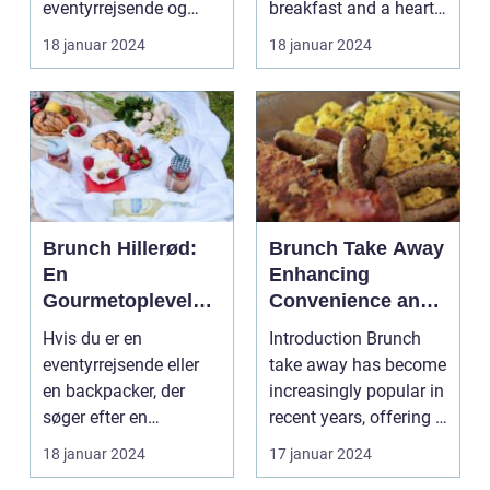
eventyrrejsende og
breakfast and a hearty
eventyrrejsende
backpackere
lunch combined? Look
18 januar 2024
18 januar 2024
og backpackere
Indledning: ...
no further...
Brunch Hillerød:
Brunch Take Away
En
Enhancing
Gourmetoplevelse
Convenience and
i Nordsjælland
Exploring Culinary
Hvis du er en
Introduction Brunch
Experiences
eventyrrejsende eller
take away has become
en backpacker, der
increasingly popular in
søger efter en
recent years, offering a
uforglemmelig
convenien...
18 januar 2024
17 januar 2024
gastronomisk opl...