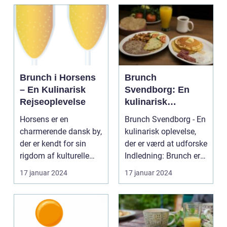
Brunch i Horsens
Brunch
– En Kulinarisk
Svendborg: En
Rejseoplevelse
kulinarisk
oplevelse for
Horsens er en
Brunch Svendborg - En
eventyrrejsende
charmerende dansk by,
kulinarisk oplevelse,
og backpackere
der er kendt for sin
der er værd at udforske
rigdom af kulturelle
Indledning: Brunch er
tilbud og naturskønne
en populæ...
17 januar 2024
17 januar 2024
...