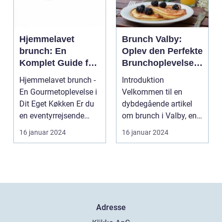
Hjemmelavet
Brunch Valby:
brunch: En
Oplev den Perfekte
Komplet Guide for
Brunchoplevelse i
Eventyrrejsende
Vesterbro
Hjemmelavet brunch -
Introduktion
og Backpackere
En Gourmetoplevelse i
Velkommen til en
Dit Eget Køkken Er du
dybdegående artikel
en eventyrrejsende
om brunch i Valby, en
eller en backpa...
populær og trendy
16 januar 2024
16 januar 2024
bydel i Kø...
Adresse