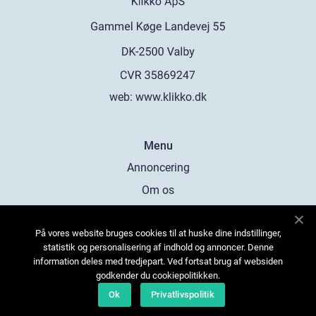
web:
www.klikko.dk
Menu
Annoncering
Om os
Cookies
På vores website bruges cookies til at huske dine indstillinger,
Kontakt os
statistik og personalisering af indhold og annoncer. Denne
Sitemap
information deles med tredjepart. Ved fortsat brug af websiden
godkender du cookiepolitikken.
Ok
Privatlivspolitik