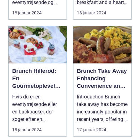
eventyrrejsende og
breakfast and a hearty
eventyrrejsende
backpackere
lunch combined? Look
18 januar 2024
18 januar 2024
og backpackere
Indledning: ...
no further...
Brunch Hillerød:
Brunch Take Away
En
Enhancing
Gourmetoplevelse
Convenience and
i Nordsjælland
Exploring Culinary
Hvis du er en
Introduction Brunch
Experiences
eventyrrejsende eller
take away has become
en backpacker, der
increasingly popular in
søger efter en
recent years, offering a
uforglemmelig
convenien...
18 januar 2024
17 januar 2024
gastronomisk opl...