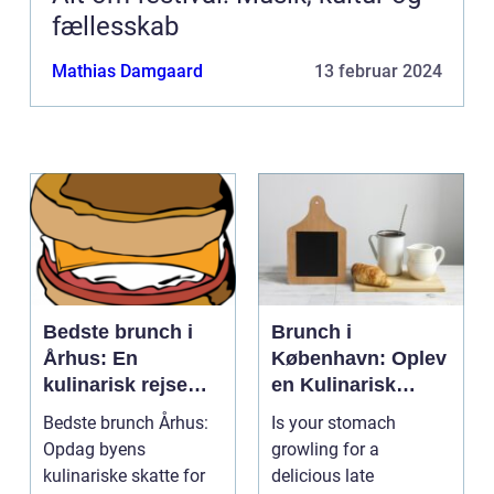
fællesskab
Mathias Damgaard
13 februar 2024
Bedste brunch i
Brunch i
Århus: En
København: Oplev
kulinarisk rejse
en Kulinarisk
gennem byens
Eventyrrejse
Bedste brunch Århus:
Is your stomach
smagfulde
Opdag byens
growling for a
morgenmåltider
kulinariske skatte for
delicious late
for