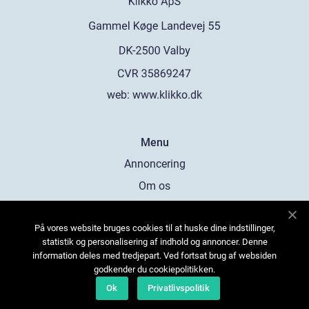
web:
www.klikko.dk
Menu
Annoncering
Om os
Cookies
På vores website bruges cookies til at huske dine indstillinger,
Kontakt os
statistik og personalisering af indhold og annoncer. Denne
Sitemap
information deles med tredjepart. Ved fortsat brug af websiden
godkender du cookiepolitikken.
Ok
Privatlivspolitik