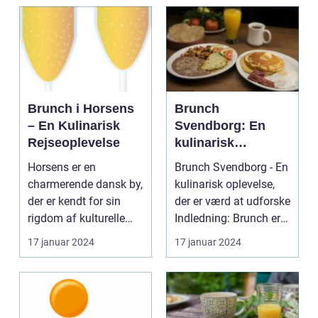
Brunch i Horsens
Brunch
– En Kulinarisk
Svendborg: En
Rejseoplevelse
kulinarisk
oplevelse for
Horsens er en
Brunch Svendborg - En
eventyrrejsende
charmerende dansk by,
kulinarisk oplevelse,
og backpackere
der er kendt for sin
der er værd at udforske
rigdom af kulturelle
Indledning: Brunch er
tilbud og naturskønne
en populæ...
17 januar 2024
17 januar 2024
...