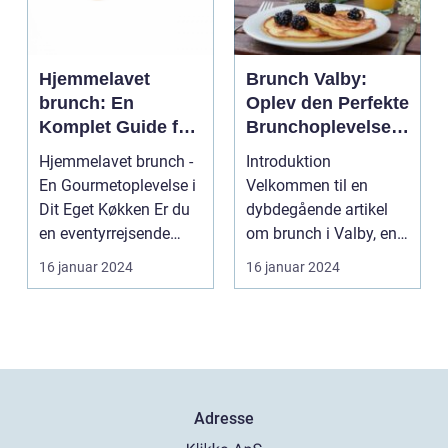
Hjemmelavet
Brunch Valby:
brunch: En
Oplev den Perfekte
Komplet Guide for
Brunchoplevelse i
Eventyrrejsende
Vesterbro
Hjemmelavet brunch -
Introduktion
og Backpackere
En Gourmetoplevelse i
Velkommen til en
Dit Eget Køkken Er du
dybdegående artikel
en eventyrrejsende
om brunch i Valby, en
eller en backpa...
populær og trendy
16 januar 2024
16 januar 2024
bydel i Kø...
Adresse