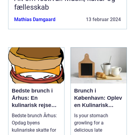
fællesskab
Mathias Damgaard
13 februar 2024
Bedste brunch i
Brunch i
Århus: En
København: Oplev
kulinarisk rejse
en Kulinarisk
gennem byens
Eventyrrejse
Bedste brunch Århus:
Is your stomach
smagfulde
Opdag byens
growling for a
morgenmåltider
kulinariske skatte for
delicious late
for