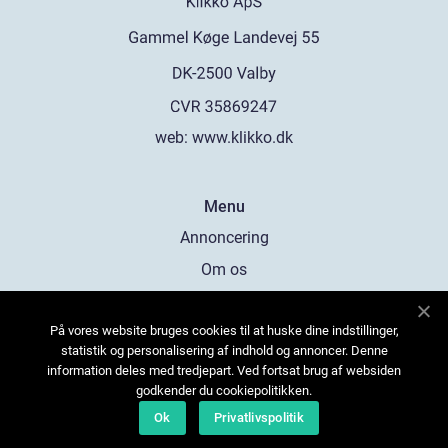
web:
www.klikko.dk
Menu
Annoncering
Om os
Cookies
På vores website bruges cookies til at huske dine indstillinger,
Kontakt os
statistik og personalisering af indhold og annoncer. Denne
Sitemap
information deles med tredjepart. Ved fortsat brug af websiden
godkender du cookiepolitikken.
Ok
Privatlivspolitik