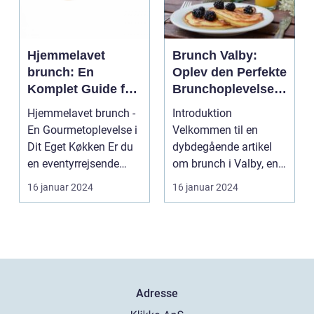
Hjemmelavet
Brunch Valby:
brunch: En
Oplev den Perfekte
Komplet Guide for
Brunchoplevelse i
Eventyrrejsende
Vesterbro
Hjemmelavet brunch -
Introduktion
og Backpackere
En Gourmetoplevelse i
Velkommen til en
Dit Eget Køkken Er du
dybdegående artikel
en eventyrrejsende
om brunch i Valby, en
eller en backpa...
populær og trendy
16 januar 2024
16 januar 2024
bydel i Kø...
Adresse