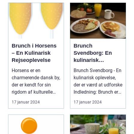
Brunch i Horsens
Brunch
– En Kulinarisk
Svendborg: En
Rejseoplevelse
kulinarisk
oplevelse for
Horsens er en
Brunch Svendborg - En
eventyrrejsende
charmerende dansk by,
kulinarisk oplevelse,
og backpackere
der er kendt for sin
der er værd at udforske
rigdom af kulturelle
Indledning: Brunch er
tilbud og naturskønne
en populæ...
17 januar 2024
17 januar 2024
...