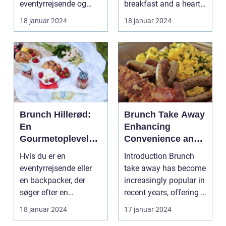
eventyrrejsende og
breakfast and a hearty
eventyrrejsende
backpackere
lunch combined? Look
18 januar 2024
18 januar 2024
og backpackere
Indledning: ...
no further...
Brunch Hillerød:
Brunch Take Away
En
Enhancing
Gourmetoplevelse
Convenience and
i Nordsjælland
Exploring Culinary
Hvis du er en
Introduction Brunch
Experiences
eventyrrejsende eller
take away has become
en backpacker, der
increasingly popular in
søger efter en
recent years, offering a
uforglemmelig
convenien...
18 januar 2024
17 januar 2024
gastronomisk opl...