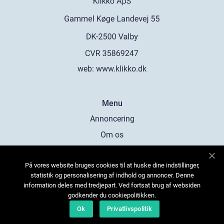
web:
www.klikko.dk
Menu
Annoncering
Om os
Cookies
På vores website bruges cookies til at huske dine indstillinger,
Kontakt os
statistik og personalisering af indhold og annoncer. Denne
Sitemap
information deles med tredjepart. Ved fortsat brug af websiden
godkender du cookiepolitikken.
Ok
Privatlivspolitik