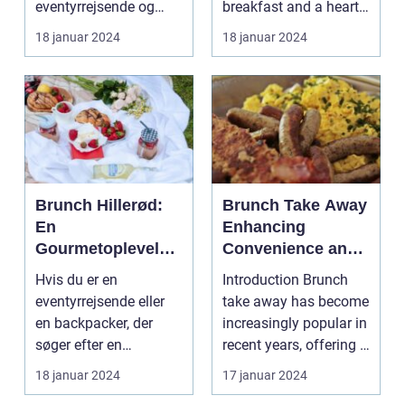
eventyrrejsende og
breakfast and a hearty
eventyrrejsende
backpackere
lunch combined? Look
18 januar 2024
18 januar 2024
og backpackere
Indledning: ...
no further...
Brunch Hillerød:
Brunch Take Away
En
Enhancing
Gourmetoplevelse
Convenience and
i Nordsjælland
Exploring Culinary
Hvis du er en
Introduction Brunch
Experiences
eventyrrejsende eller
take away has become
en backpacker, der
increasingly popular in
søger efter en
recent years, offering a
uforglemmelig
convenien...
18 januar 2024
17 januar 2024
gastronomisk opl...