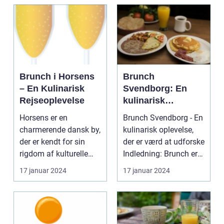
Brunch i Horsens
Brunch
– En Kulinarisk
Svendborg: En
Rejseoplevelse
kulinarisk
oplevelse for
Horsens er en
Brunch Svendborg - En
eventyrrejsende
charmerende dansk by,
kulinarisk oplevelse,
og backpackere
der er kendt for sin
der er værd at udforske
rigdom af kulturelle
Indledning: Brunch er
tilbud og naturskønne
en populæ...
17 januar 2024
17 januar 2024
...