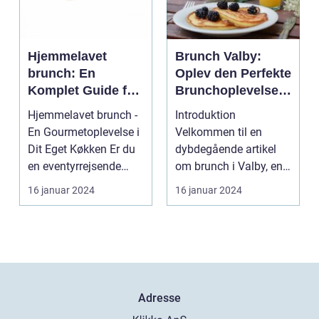
Hjemmelavet
Brunch Valby:
brunch: En
Oplev den Perfekte
Komplet Guide for
Brunchoplevelse i
Eventyrrejsende
Vesterbro
Hjemmelavet brunch -
Introduktion
og Backpackere
En Gourmetoplevelse i
Velkommen til en
Dit Eget Køkken Er du
dybdegående artikel
en eventyrrejsende
om brunch i Valby, en
eller en backpa...
populær og trendy
16 januar 2024
16 januar 2024
bydel i Kø...
Adresse