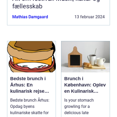
fællesskab
Mathias Damgaard
13 februar 2024
Bedste brunch i
Brunch i
Århus: En
København: Oplev
kulinarisk rejse
en Kulinarisk
gennem byens
Eventyrrejse
Bedste brunch Århus:
Is your stomach
smagfulde
Opdag byens
growling for a
morgenmåltider
kulinariske skatte for
delicious late
for